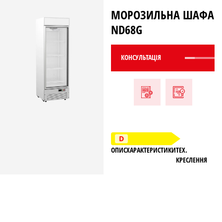
МОРОЗИЛЬНА ШАФА
ND68G
КОНСУЛЬТАЦIЯ
ОПИС
ХАРАКТЕРИСТИКИ
ТЕХ.
КРЕСЛЕННЯ
ТЕХ. КРЕСЛЕННЯ