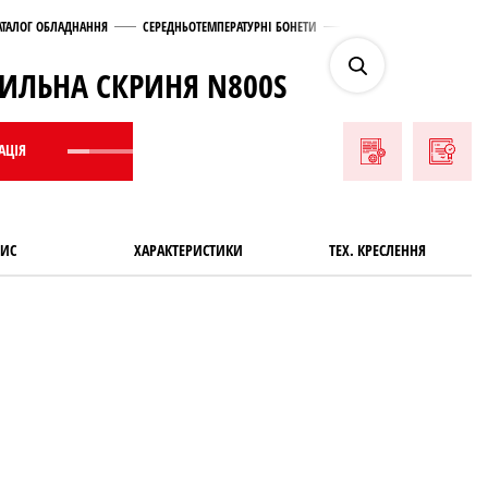
АТАЛОГ ОБЛАДНАННЯ
СЕРЕДНЬОТЕМПЕРАТУРНІ БОНЕТИ
ХОЛОДИЛЬНА СКРИНЯ N8
ИЛЬНА СКРИНЯ N800S
АЦIЯ
АЦIЯ
ИС
ХАРАКТЕРИСТИКИ
ТЕХ. КРЕСЛЕННЯ